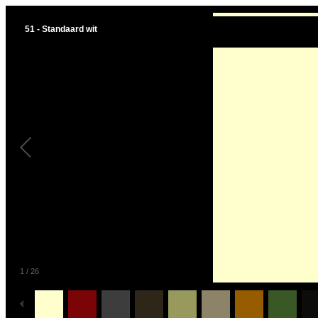
51 - Standaard wit
1
/
26