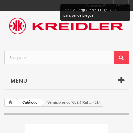
Entrar
Português PT
×
Por favor registre-se ou faça login
para ver os preços
MENU
Catálogo
Verniz branco ½L (..) Ral .... (51)