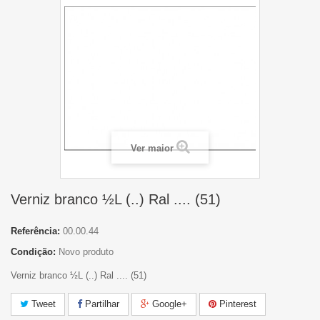
Ver maior
Verniz branco ½L (..) Ral .... (51)
Referência:
00.00.44
Condição:
Novo produto
Verniz branco ½L (..) Ral .... (51)
Tweet
Partilhar
Google+
Pinterest