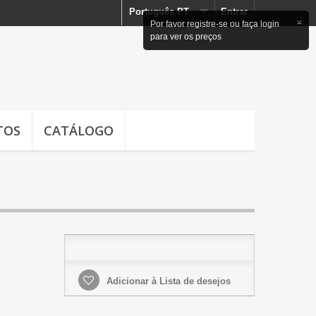
Português PT
Entrar
×
Por favor registre-se ou faça login
para ver os preços
TOS
CATÁLOGO
Adicionar à Lista de desejos