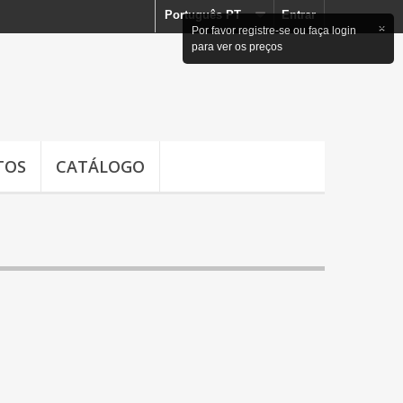
Português PT
Entrar
×
Por favor registre-se ou faça login
para ver os preços
TOS
CATÁLOGO