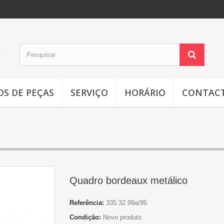
OS DE PEÇAS
SERVIÇO
HORÁRIO
CONTAC
Quadro bordeaux metálico
Referência:
335.32.99a/95
Condição:
Novo produto