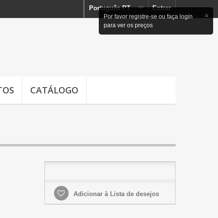
Português PT
Entrar
×
Por favor registre-se ou faça login
para ver os preços
TOS
CATÁLOGO
Adicionar à Lista de desejos