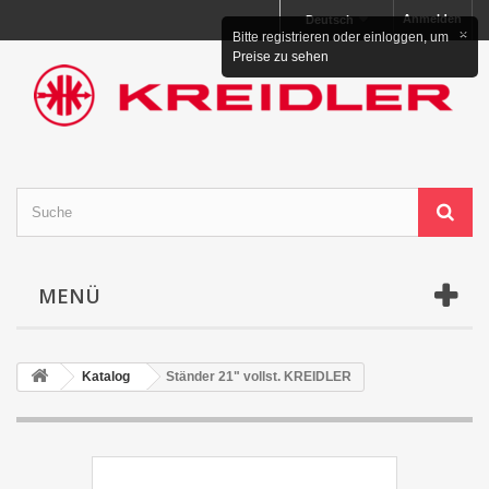
Anmelden
Deutsch
×
Bitte registrieren oder einloggen, um
Preise zu sehen
MENÜ
Katalog
Ständer 21" vollst. KREIDLER