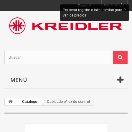
Iniciar sesión
Español
×
Por favor registro o inicie sesión para
ver los precios
MENÚ
Catalogo
Cableado p/ luz de control