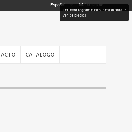
Español
Iniciar sesión
×
Por favor registro o inicie sesión para
ver los precios
TACTO
CATALOGO