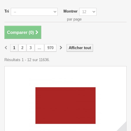
Tri
Montrer
par page
Comparer (
0
)
1
2
3
...
970
Afficher tout
Résultats 1 - 12 sur 11636.