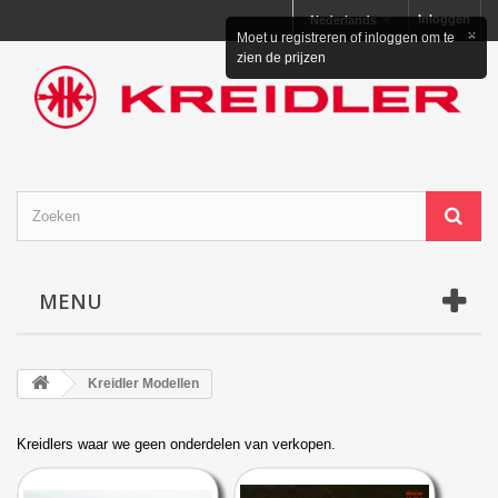
Inloggen
Nederlands
×
Moet u registreren of inloggen om te
zien de prijzen
MENU
Kreidler Modellen