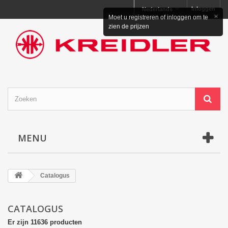
Inloggen
Nederlands
×
Moet u registreren of inloggen om te
zien de prijzen
MENU
Catalogus
CATALOGUS
Er zijn 11636 producten